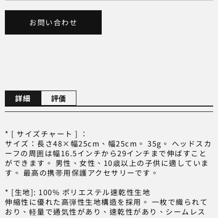
お問い合わせ
詳細
評価
* [ サイズチャート ] ：
サイズ：長さ48×幅25cm、幅25cm。 35g。 ヘッドスカ
ーフの周囲は幅16.5インチから29インチまで伸ばすこと
ができます。 男性、女性、10歳以上の子供に適していま
す。 最高の携帯用保護アクセサリーです。
* [生地]: 100% ポリエステル速乾性生地
伸縮性に優れた高弾性生地構造を採用。 一枚で織られて
おり、軽量で通気性があり、速乾性があり、シームレス