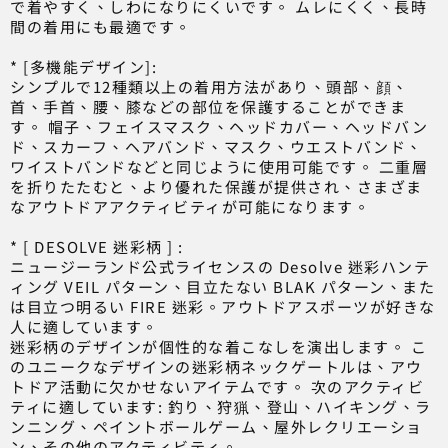
で着やすく、しわになりにくいです。 ムレにくく、長時
間の着用にも最適です。
* [多機能デザイン]:
シンプルで12種類以上の着用方法があり、頭部、顔、
首、手首、腰、膝などの部位を保護することができま
す。 帽子、フェイスマスク、ヘッドカバー、ヘッドバン
ド、スカーフ、ヘアバンド、マスク、ウエストバンド、
ワイストバンドなどと同じように使用可能です。 二重層
を折りたたむと、より優れた保護が提供され、さまざま
なアウトドアアクティビティが可能になります。
* [ DESOLVE 迷彩柄 ] :
ニュージーランド公式ライセンスの Desolve 迷彩ハンテ
ィング VEIL パターン、目立たない BLAK パターン、また
は目立つ明るい FIRE 迷彩。アウトドアスポーツが好きな
人に適しています。
迷彩柄のデザインが個性的な着こなしを演出します。 こ
のユニークなデザインの迷彩柄ネックゲートルは、アウ
トドア活動に欠かせないアイテムです。 次のアクティビ
ティに適しています: 釣り、狩猟、登山、ハイキング、ラ
ンニング、ペイントボールゲーム、屋外レクリエーショ
ン、その他のアクティビティ。