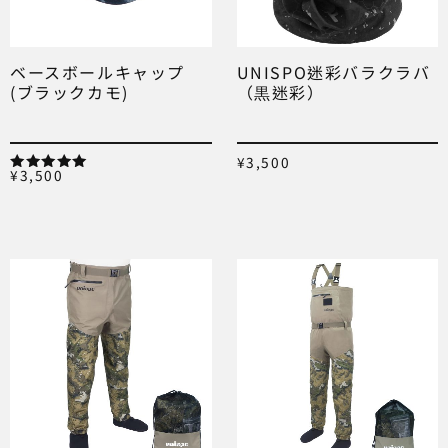
ベースボールキャップ
UNISPO迷彩バラクラバ
(ブラックカモ)
（黒迷彩）
¥
3,500
¥
3,500
5段階中
5.00
の評価