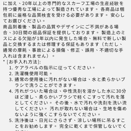
に加え、20年以上の専門的なスカーフ工場の生産経験を
持つ優秀な工場によって製造されています。 各商品は梱
包前に厳格な品質検査を受ける必要があります。 安心し
てお選びください。
商品到着後、製品の品質やデザインにご不満がある場
合、30日間の返品保証を提供しております。 製造上のミ
スによる欠陥が1年以内に発生した場合、無料で新しい製
品と交換するまたは修理する保証もあります（ただし、
通常の摩耗、事故による損傷、修正、誤用、不適切な手
入れは含まれません）。
* [お手入れ方法]:
ケアラベルの指示に従ってください。
洗濯機使用可能。
通常の使用後に汚れがない場合は、水と柔らかいブ
ラシで洗うことができます。
汚れがついた場合は、中性洗剤を溶かした水に30分
ほど浸し、柔らかいブラシで軽くこすって汚れを落
としてください。 その後、水で汚れや洗剤を洗い流
してください。 汚れが取れない場合は、生地を傷め
ないように強くこすらないでください。
洗浄後は、日光にさらさず、涼しい場所に吊るすこ
とをお勧めします。 完全に乾くまで保管しないでく