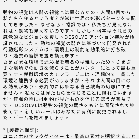
動物の視覚は人間の視覚とは異なるため、人間の目から
私たちを守るという考えが常に世界の迷彩パターンを支配
してきました。 なぜなら、常識では、私たちが見えなけ
れば、動物も見えないのです。 しかし、科学はそれらの
感覚的なビジョンを覆し、DESOLVE アクション迷彩が検
証されました。 動物の視覚の弱さに基づいて開発された
行動迷彩システムは、環境上の制約を効果的に打ち破
り、過去の習慣を置き換えます。
さまざまな環境で迷彩服を着るのは難しいため、さまざ
まな場所での動きを減らすことがハンターにとって最も重
要です。模擬環境のカモフラージュは、理想的で一貫した
環境と連携する必要がありますが、それは人間の目にの
み効果があり、最終的には単なる自己欺瞞の幻想にすぎ
ません。 私たちは見たものを信じることに慣れています
が、狩猟の際には動物が見たものを信じるほうが有益で
す。 DESOLVEは動物の視覚の弱さをもとに開発された迷
彩です。 新しいルールはあなたに有利に変更されまし
た、ゲームを始めましょう。
* [製造と保証]:
ユニスポのネックゲイターは、最高の素材を選択すること